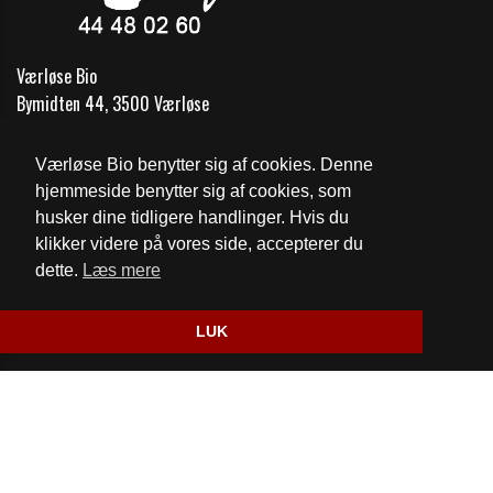
Værløse Bio
Bymidten 44, 3500 Værløse
Telefon:
44 48 02 60
Værløse Bio benytter sig af cookies. Denne
Email:
vaerlosebio@gmail.com
hjemmeside benytter sig af cookies, som
husker dine tidligere handlinger. Hvis du
Cookie- og privatlivspolitik
klikker videre på vores side, accepterer du
dette.
Læs mere
Website og billetsystem fra ebillet a/s
LUK