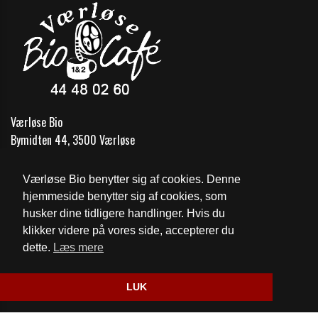
Værløse Bio
Bymidten 44, 3500 Værløse
Telefon:
44 48 02 60
Værløse Bio benytter sig af cookies. Denne
Email:
vaerlosebio@gmail.com
hjemmeside benytter sig af cookies, som
husker dine tidligere handlinger. Hvis du
Cookie- og privatlivspolitik
klikker videre på vores side, accepterer du
dette.
Læs mere
Website og billetsystem fra ebillet a/s
LUK