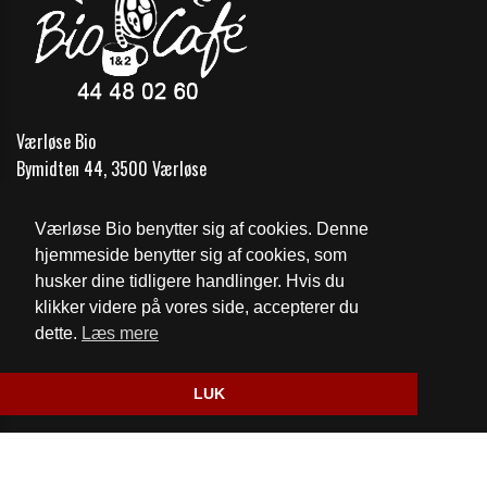
Værløse Bio
Bymidten 44, 3500 Værløse
Telefon:
44 48 02 60
Værløse Bio benytter sig af cookies. Denne
Email:
vaerlosebio@gmail.com
hjemmeside benytter sig af cookies, som
husker dine tidligere handlinger. Hvis du
Cookie- og privatlivspolitik
klikker videre på vores side, accepterer du
dette.
Læs mere
Website og billetsystem fra ebillet a/s
LUK